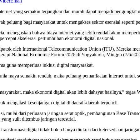
Viber
Email
ternet yang semakin terjangkau dan murah dapat menjadi pengungkit 
 peluang bagi masyarakat untuk mengakses sektor esensial seperti pen
, menegaskan bahwa biaya internet yang lebih rendah akan memperluas 
ercepat akselerasi pertumbuhan ekonomi digital nasional.
g dipatok oleh International Telecommunication Union (ITU). Mereka me
m Merapi National Economic Forum 2026 di Yogyakarta, Minggu (7/6/202
ama guna memperluas inklusi digital masyarakat.
dunia maya semakin rendah, maka peluang pemanfaatan internet untuk s
 masyarakat, maka ekonomi digital akan lebih dahsyat hasilnya,” tega
k mengatasi kesenjangan digital di daerah-daerah terpencil.
i, mulai dari perluasan jaringan serat optik, pembangunan Base Transce
ng sulit ditembus jaringan terestrial.
ansformasi digital tidak boleh hanya diukur dari ketersediaan jaringan