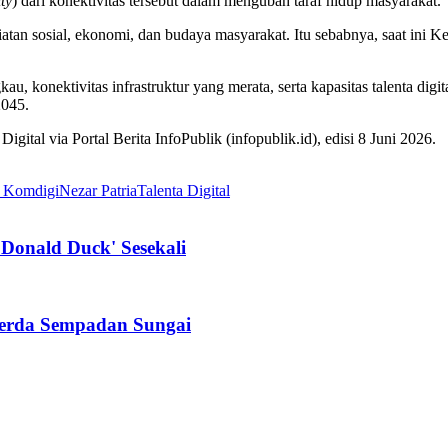
ty
) dari konektivitas tersebut dalam mengubah taraf hidup masyarakat.
tan sosial, ekonomi, dan budaya masyarakat. Itu sebabnya, saat ini 
kau, konektivitas infrastruktur yang merata, serta kapasitas talenta d
2045.
ital via Portal Berita InfoPublik (infopublik.id), edisi 8 Juni 2026.
 Komdigi
Nezar Patria
Talenta Digital
'Donald Duck' Sesekali
erda Sempadan Sungai