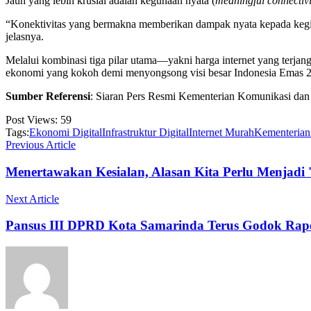
Jauh yang lebih krusial adalah kegunaan nyata (
meaningful connectivi
“Konektivitas yang bermakna memberikan dampak nyata kepada kegia
jelasnya.
Melalui kombinasi tiga pilar utama—yakni harga internet yang terjang
ekonomi yang kokoh demi menyongsong visi besar Indonesia Emas 
Sumber Referensi
: Siaran Pers Resmi Kementerian Komunikasi dan Dig
Post Views:
59
Tags:
Ekonomi Digital
Infrastruktur Digital
Internet Murah
Kementerian
Previous Article
Menertawakan Kesialan, Alasan Kita Perlu Menjadi 
Next Article
Pansus III DPRD Kota Samarinda Terus Godok Rap