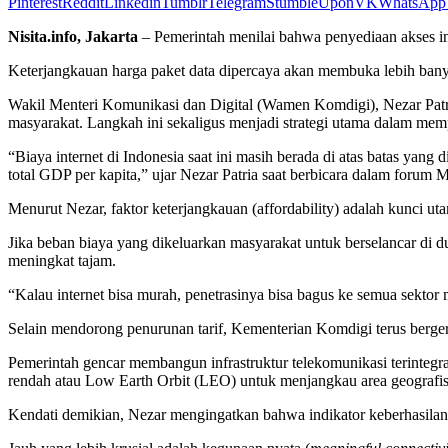
Pinterest
Reddit
Linkedin
Tumblr
Telegram
StumbleUpon
VK
WhatsApp
Nisita.info, Jakarta
– Pemerintah menilai bahwa penyediaan akses in
Keterjangkauan harga paket data dipercaya akan membuka lebih banyak
Wakil Menteri Komunikasi dan Digital (Wamen Komdigi), Nezar Patria
masyarakat. Langkah ini sekaligus menjadi strategi utama dalam memp
“Biaya internet di Indonesia saat ini masih berada di atas batas yan
total GDP per kapita,” ujar Nezar Patria saat berbicara dalam foru
Menurut Nezar, faktor keterjangkauan (affordability) adalah kunci ut
Jika beban biaya yang dikeluarkan masyarakat untuk berselancar di 
meningkat tajam.
“Kalau internet bisa murah, penetrasinya bisa bagus ke semua sektor
Selain mendorong penurunan tarif, Kementerian Komdigi terus bergera
Pemerintah gencar membangun infrastruktur telekomunikasi terintegras
rendah atau Low Earth Orbit (LEO) untuk menjangkau area geografis ya
Kendati demikian, Nezar mengingatkan bahwa indikator keberhasilan tr