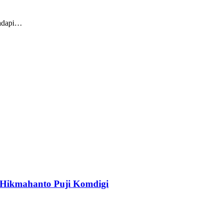
ghadapi…
f Hikmahanto Puji Komdigi