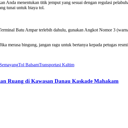
ikan Anda menentukan titik jemput yang sesuai dengan regulasi pelabuhan
g tunai untuk biaya tol.
minal Batu Ampar terlebih dahulu, gunakan Angkot Nomor 3 (warna bi
ika merasa bingung, jangan ragu untuk bertanya kepada petugas resmi
 Semayang
Tol Balsam
Transportasi Kaltim
dalian Ruang di Kawasan Danau Kaskade Mahakam