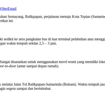
Viber
Email
buhan Semayang, Balikpapan, perjalanan menuju Kota Tepian (Samarin
rikut ini:
kaki sedikit ke area pangkalan bus di luar terminal pelabuhan atau me
gan waktu tempuh sekitar 2,5 – 3 jam.
angat disarankan untuk menggunakan travel resmi yang memiliki loket 
oor-to-door
(antar sampai depan rumah).
elalui Jalan Tol Balikpapan-Samarinda (Balsam). Waktu tempuh jauh le
in segera sampai dan beristirahat.