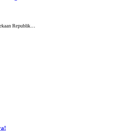
dekaan Republik…
ya!