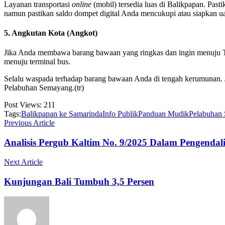
Layanan transportasi
online
(mobil) tersedia luas di Balikpapan. Past
namun pastikan saldo dompet digital Anda mencukupi atau siapkan uan
5. Angkutan Kota (Angkot)
Jika Anda membawa barang bawaan yang ringkas dan ingin menuju Ter
menuju terminal bus.
Selalu waspada terhadap barang bawaan Anda di tengah kerumunan. J
Pelabuhan Semayang.(tr)
Post Views:
211
Tags:
Balikpapan ke Samarinda
Info Publik
Panduan Mudik
Pelabuhan
Previous Article
Analisis Pergub Kaltim No. 9/2025 Dalam Pengen
Next Article
Kunjungan Bali Tumbuh 3,5 Persen