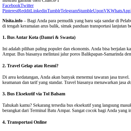
Ilustrasi gambar oleh ChatGPT
Facebook
Twitter
Pinterest
Reddit
Linkedin
Tumblr
Telegram
StumbleUpon
VK
WhatsApp
Nisita.info
– Bagi Anda para pemudik yang baru saja sandar di Pela
di tengah keramaian arus balik, simak panduan transportasi lanjutan be
1. Bus Antar Kota (Damri & Swasta)
Ini adalah pilihan paling populer dan ekonomis. Anda bisa berjalan 
Ampar. Bus biasanya melintasi jalur poros Balikpapan-Samarinda den
2. Travel Gelap atau Resmi?
Di area kedatangan, Anda akan banyak menemui tawaran jasa travel. S
keamanan dan tarif yang standar. Travel biasanya menawarkan jasa
d
3. Bus Eksekutif via Tol Balsam
Tahukah kamu? Sekarang tersedia bus eksekutif yang langsung masuk m
berangkat dari Terminal Batu Ampar. Sangat cocok bagi Anda yang ing
4. Transportasi Online