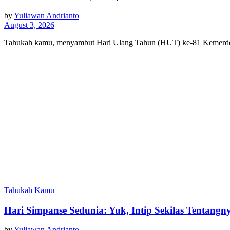
by
Yuliawan Andrianto
August 3, 2026
Tahukah kamu, menyambut Hari Ulang Tahun (HUT) ke-81 Kemer
Tahukah Kamu
Hari Simpanse Sedunia: Yuk, Intip Sekilas Tentangn
by
Yuliawan Andrianto