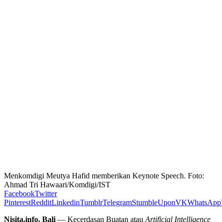
Menkomdigi Meutya Hafid memberikan Keynote Speech. Foto:
Ahmad Tri Hawaari/Komdigi/IST
Facebook
Twitter
Pinterest
Reddit
Linkedin
Tumblr
Telegram
StumbleUpon
VK
WhatsApp
Nisita.info, Bali
— Kecerdasan Buatan atau
Artificial Intelligence