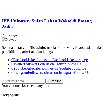
IPB University Sulap Lahan Wakaf di Batang
Jadi…
2 days ago
Selamat datang di Nisita.info, media online yang fokus pada dunia
pendidikan, pariwisata dan budaya.
0
Facebook
Likes
Join us on Facebook
Like our page
0
Twitter
Followers
Join us on Twitter
Follow Us
0
Youtube
Subscribers
Join us on Youtube
Subscribe
0
Instagram
Followers
Join us on Instagram
Follow Us
Subscribe
You can unsubscribe at any time
Terpopuler