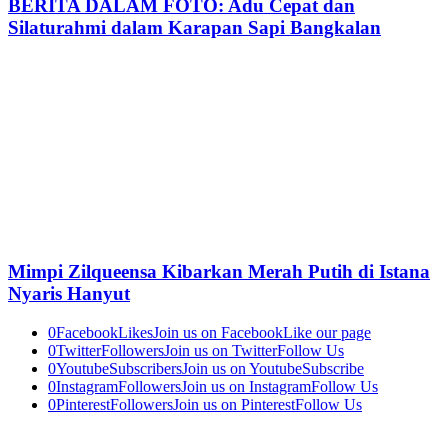
BERITA DALAM FOTO: Adu Cepat dan
Silaturahmi dalam Karapan Sapi Bangkalan
Mimpi Zilqueensa Kibarkan Merah Putih di Istana
Nyaris Hanyut
0
Facebook
Likes
Join us on Facebook
Like our page
0
Twitter
Followers
Join us on Twitter
Follow Us
0
Youtube
Subscribers
Join us on Youtube
Subscribe
0
Instagram
Followers
Join us on Instagram
Follow Us
0
Pinterest
Followers
Join us on Pinterest
Follow Us