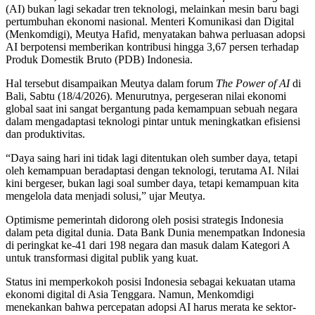
(AI) bukan lagi sekadar tren teknologi, melainkan mesin baru bagi
pertumbuhan ekonomi nasional. Menteri Komunikasi dan Digital
(Menkomdigi), Meutya Hafid, menyatakan bahwa perluasan adopsi
AI berpotensi memberikan kontribusi hingga 3,67 persen terhadap
Produk Domestik Bruto (PDB) Indonesia.
Hal tersebut disampaikan Meutya dalam forum
The Power of AI
di
Bali, Sabtu (18/4/2026). Menurutnya, pergeseran nilai ekonomi
global saat ini sangat bergantung pada kemampuan sebuah negara
dalam mengadaptasi teknologi pintar untuk meningkatkan efisiensi
dan produktivitas.
“Daya saing hari ini tidak lagi ditentukan oleh sumber daya, tetapi
oleh kemampuan beradaptasi dengan teknologi, terutama AI. Nilai
kini bergeser, bukan lagi soal sumber daya, tetapi kemampuan kita
mengelola data menjadi solusi,” ujar Meutya.
Optimisme pemerintah didorong oleh posisi strategis Indonesia
dalam peta digital dunia. Data Bank Dunia menempatkan Indonesia
di peringkat ke-41 dari 198 negara dan masuk dalam Kategori A
untuk transformasi digital publik yang kuat.
Status ini memperkokoh posisi Indonesia sebagai kekuatan utama
ekonomi digital di Asia Tenggara. Namun, Menkomdigi
menekankan bahwa percepatan adopsi AI harus merata ke sektor-