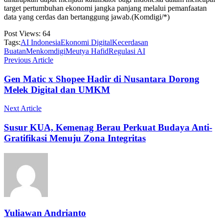
target pertumbuhan ekonomi jangka panjang melalui pemanfaatan
data yang cerdas dan bertanggung jawab.(Komdigi/*)
Post Views:
64
Tags:
AI Indonesia
Ekonomi Digital
Kecerdasan
Buatan
Menkomdigi
Meutya Hafid
Regulasi AI
Previous Article
Gen Matic x Shopee Hadir di Nusantara Dorong
Melek Digital dan UMKM
Next Article
Susur KUA, Kemenag Berau Perkuat Budaya Anti-
Gratifikasi Menuju Zona Integritas
Yuliawan Andrianto