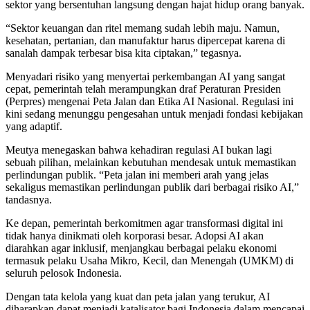
sektor yang bersentuhan langsung dengan hajat hidup orang banyak.
“Sektor keuangan dan ritel memang sudah lebih maju. Namun,
kesehatan, pertanian, dan manufaktur harus dipercepat karena di
sanalah dampak terbesar bisa kita ciptakan,” tegasnya.
Menyadari risiko yang menyertai perkembangan AI yang sangat
cepat, pemerintah telah merampungkan draf Peraturan Presiden
(Perpres) mengenai Peta Jalan dan Etika AI Nasional. Regulasi ini
kini sedang menunggu pengesahan untuk menjadi fondasi kebijakan
yang adaptif.
Meutya menegaskan bahwa kehadiran regulasi AI bukan lagi
sebuah pilihan, melainkan kebutuhan mendesak untuk memastikan
perlindungan publik. “Peta jalan ini memberi arah yang jelas
sekaligus memastikan perlindungan publik dari berbagai risiko AI,”
tandasnya.
Ke depan, pemerintah berkomitmen agar transformasi digital ini
tidak hanya dinikmati oleh korporasi besar. Adopsi AI akan
diarahkan agar inklusif, menjangkau berbagai pelaku ekonomi
termasuk pelaku Usaha Mikro, Kecil, dan Menengah (UMKM) di
seluruh pelosok Indonesia.
Dengan tata kelola yang kuat dan peta jalan yang terukur, AI
diharapkan dapat menjadi katalisator bagi Indonesia dalam mencapai