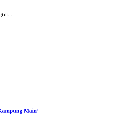
agi di…
‘Kampung Main’