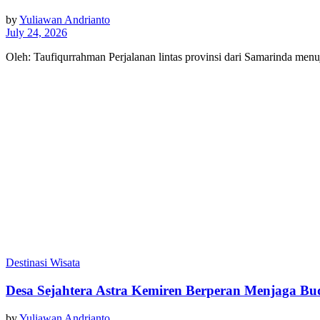
by
Yuliawan Andrianto
July 24, 2026
Oleh: Taufiqurrahman Perjalanan lintas provinsi dari Samarinda me
Destinasi Wisata
Desa Sejahtera Astra Kemiren Berperan Menjaga B
by
Yuliawan Andrianto