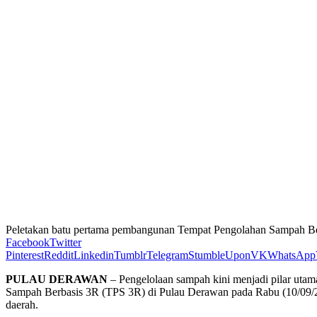
Peletakan batu pertama pembangunan Tempat Pengolahan Sampah B
Facebook
Twitter
Pinterest
Reddit
Linkedin
Tumblr
Telegram
StumbleUpon
VK
WhatsApp
PULAU DERAWAN
– Pengelolaan sampah kini menjadi pilar uta
Sampah Berbasis 3R (TPS 3R) di Pulau Derawan pada Rabu (10/09/2
daerah.