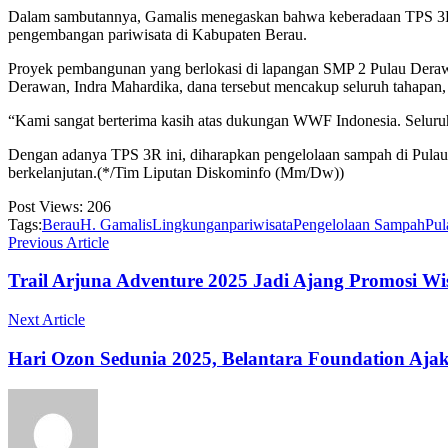
Dalam sambutannya, Gamalis menegaskan bahwa keberadaan TPS 3R b
pengembangan pariwisata di Kabupaten Berau.
Proyek pembangunan yang berlokasi di lapangan SMP 2 Pulau Dera
Derawan, Indra Mahardika, dana tersebut mencakup seluruh tahapan
“Kami sangat berterima kasih atas dukungan WWF Indonesia. Seluru
Dengan adanya TPS 3R ini, diharapkan pengelolaan sampah di Pulau D
berkelanjutan.(*/Tim Liputan Diskominfo (Mm/Dw))
Post Views:
206
Tags:
Berau
H. Gamalis
Lingkungan
pariwisata
Pengelolaan Sampah
Pul
Previous Article
Trail Arjuna Adventure 2025 Jadi Ajang Promosi Wi
Next Article
Hari Ozon Sedunia 2025, Belantara Foundation Aj