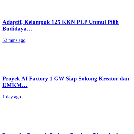
‎Adaptif, Kelompok 125 KKN PLP Unmul Pilih
Budidaya…
52 mins ago
Proyek AI Factory 1 GW Siap Sokong Kreator dan
UMKM…
1 day ago