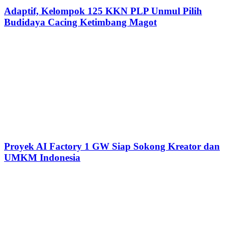
‎Adaptif, Kelompok 125 KKN PLP Unmul Pilih
Budidaya Cacing Ketimbang Magot
Proyek AI Factory 1 GW Siap Sokong Kreator dan
UMKM Indonesia