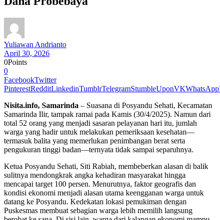
Dana Probebaya
Yuliawan Andrianto
April 30, 2026
0
Points
0
Facebook
Twitter
Pinterest
Reddit
Linkedin
Tumblr
Telegram
StumbleUpon
VK
WhatsApp
Nisita.info, Samarinda
– Suasana di Posyandu Sehati, Kecamatan
Samarinda Ilir, tampak ramai pada Kamis (30/4/2025). Namun dari
total 52 orang yang menjadi sasaran pelayanan hari itu, jumlah
warga yang hadir untuk melakukan pemeriksaan kesehatan—
termasuk balita yang memerlukan penimbangan berat serta
pengukuran tinggi badan—ternyata tidak sampai separuhnya.
Ketua Posyandu Sehati, Siti Rabiah, membeberkan alasan di balik
sulitnya mendongkrak angka kehadiran masyarakat hingga
mencapai target 100 persen. Menurutnya, faktor geografis dan
kondisi ekonomi menjadi alasan utama keengganan warga untuk
datang ke Posyandu. Kedekatan lokasi pemukiman dengan
Puskesmas membuat sebagian warga lebih memilih langsung
berobat ke sana. Di sisi lain, warga dari kalangan ekonomi mampu