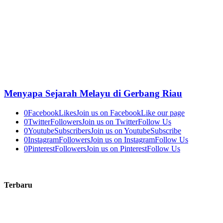
Menyapa Sejarah Melayu di Gerbang Riau
0
Facebook
Likes
Join us on Facebook
Like our page
0
Twitter
Followers
Join us on Twitter
Follow Us
0
Youtube
Subscribers
Join us on Youtube
Subscribe
0
Instagram
Followers
Join us on Instagram
Follow Us
0
Pinterest
Followers
Join us on Pinterest
Follow Us
Terbaru