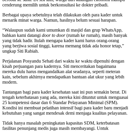
cenderung memilih untuk berkonsultasi ke dokter pribadi.
Berbagai upaya sebetulnya telah dilakukan oleh para kader untuk
menarik minat warga. Namun, hasilnya belum sesuai harapan.
“Walaupun sudah kami umumkan di masjid dan grup WhatsApp,
bahkan kami datangi
door to door
(rumah ke rumah), masih banyak
yang tidak hadir. Itulah mengapa kader kami harus orang-orang
yang berjiwa sosial tinggi, karena memang tidak ada honor tetap,”
ungkap Siti Rabiah.
Perjalanan Posyandu Sehati dari waktu ke waktu dipenuhi dengan
kisah perjuangan para kadernya. Siti menceritakan bagaimana
mereka dulu harus mengandalkan alat seadanya, seperti meteran
kain, sebelum akhirnya mendapatkan bantuan alat ukur yang lebih
modern.
Tantangan bagi para kader kesehatan saat ini pun semakin berat. Di
tengah keterbatasan yang ada, mereka kini dituntut untuk menguasai
25 kompetensi dasar dan 6 Standar Pelayanan Minimal (SPM).
Kondisi ini membuat pelatihan intensif bagi para kader baru menjadi
kebutuhan yang sangat mendesak demi menjaga kualitas pelayanan.
Tidak hanya masalah peningkatan kapasitas SDM, keterbatasan
fasilitas penunjang medis juga masih membayangi. Untuk