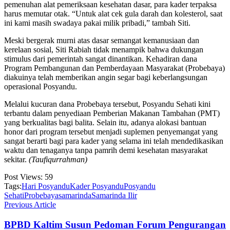
pemenuhan alat pemeriksaan kesehatan dasar, para kader terpaksa
harus memutar otak. “Untuk alat cek gula darah dan kolesterol, saat
ini kami masih swadaya pakai milik pribadi,” tambah Siti.
Meski bergerak murni atas dasar semangat kemanusiaan dan
kerelaan sosial, Siti Rabiah tidak menampik bahwa dukungan
stimulus dari pemerintah sangat dinantikan. Kehadiran dana
Program Pembangunan dan Pemberdayaan Masyarakat (Probebaya)
diakuinya telah memberikan angin segar bagi keberlangsungan
operasional Posyandu.
Melalui kucuran dana Probebaya tersebut, Posyandu Sehati kini
terbantu dalam penyediaan Pemberian Makanan Tambahan (PMT)
yang berkualitas bagi balita. Selain itu, adanya alokasi bantuan
honor dari program tersebut menjadi suplemen penyemangat yang
sangat berarti bagi para kader yang selama ini telah mendedikasikan
waktu dan tenaganya tanpa pamrih demi kesehatan masyarakat
sekitar.
(Taufiqurrahman)
Post Views:
59
Tags:
Hari Posyandu
Kader Posyandu
Posyandu
Sehati
Probebaya
samarinda
Samarinda Ilir
Previous Article
BPBD Kaltim Susun Pedoman Forum Pengurangan