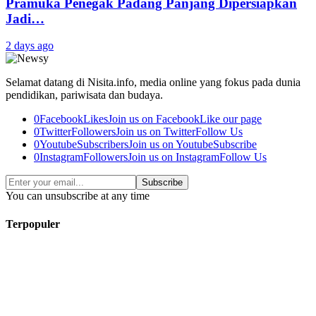
Pramuka Penegak Padang Panjang Dipersiapkan
Jadi…
2 days ago
Selamat datang di Nisita.info, media online yang fokus pada dunia
pendidikan, pariwisata dan budaya.
0
Facebook
Likes
Join us on Facebook
Like our page
0
Twitter
Followers
Join us on Twitter
Follow Us
0
Youtube
Subscribers
Join us on Youtube
Subscribe
0
Instagram
Followers
Join us on Instagram
Follow Us
Subscribe
You can unsubscribe at any time
Terpopuler