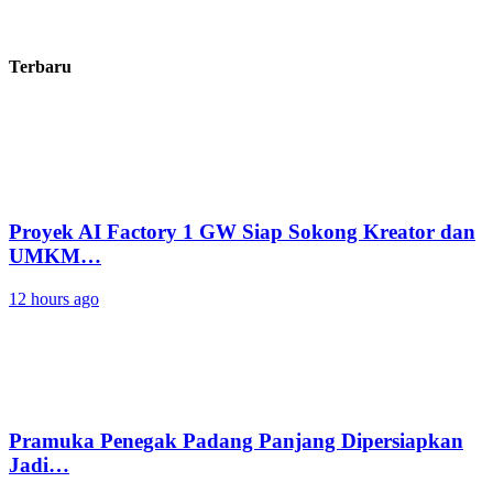
Terbaru
Proyek AI Factory 1 GW Siap Sokong Kreator dan
UMKM…
12 hours ago
Pramuka Penegak Padang Panjang Dipersiapkan
Jadi…