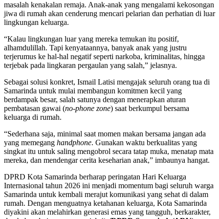
masalah kenakalan remaja. Anak-anak yang mengalami kekosongan
jiwa di rumah akan cenderung mencari pelarian dan perhatian di luar
lingkungan keluarga.
“Kalau lingkungan luar yang mereka temukan itu positif,
alhamdulillah. Tapi kenyataannya, banyak anak yang justru
terjerumus ke hal-hal negatif seperti narkoba, kriminalitas, hingga
terjebak pada lingkaran pergaulan yang salah,” jelasnya.
Sebagai solusi konkret, Ismail Latisi mengajak seluruh orang tua di
Samarinda untuk mulai membangun komitmen kecil yang
berdampak besar, salah satunya dengan menerapkan aturan
pembatasan gawai (
no-phone zone
) saat berkumpul bersama
keluarga di rumah.
“Sederhana saja, minimal saat momen makan bersama jangan ada
yang memegang
handphone
. Gunakan waktu berkualitas yang
singkat itu untuk saling mengobrol secara tatap muka, menatap mata
mereka, dan mendengar cerita keseharian anak,” imbaunya hangat.
DPRD Kota Samarinda berharap peringatan Hari Keluarga
Internasional tahun 2026 ini menjadi momentum bagi seluruh warga
Samarinda untuk kembali merajut komunikasi yang sehat di dalam
rumah. Dengan menguatnya ketahanan keluarga, Kota Samarinda
diyakini akan melahirkan generasi emas yang tangguh, berkarakter,