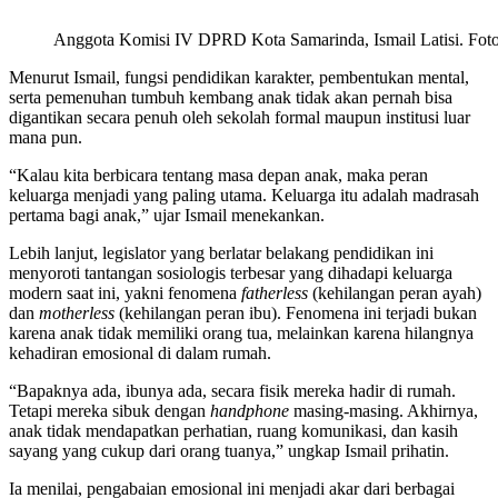
Anggota Komisi IV DPRD Kota Samarinda, Ismail Latisi. Foto:
Menurut Ismail, fungsi pendidikan karakter, pembentukan mental,
serta pemenuhan tumbuh kembang anak tidak akan pernah bisa
digantikan secara penuh oleh sekolah formal maupun institusi luar
mana pun.
“Kalau kita berbicara tentang masa depan anak, maka peran
keluarga menjadi yang paling utama. Keluarga itu adalah madrasah
pertama bagi anak,” ujar Ismail menekankan.
Lebih lanjut, legislator yang berlatar belakang pendidikan ini
menyoroti tantangan sosiologis terbesar yang dihadapi keluarga
modern saat ini, yakni fenomena
fatherless
(kehilangan peran ayah)
dan
motherless
(kehilangan peran ibu). Fenomena ini terjadi bukan
karena anak tidak memiliki orang tua, melainkan karena hilangnya
kehadiran emosional di dalam rumah.
“Bapaknya ada, ibunya ada, secara fisik mereka hadir di rumah.
Tetapi mereka sibuk dengan
handphone
masing-masing. Akhirnya,
anak tidak mendapatkan perhatian, ruang komunikasi, dan kasih
sayang yang cukup dari orang tuanya,” ungkap Ismail prihatin.
Ia menilai, pengabaian emosional ini menjadi akar dari berbagai