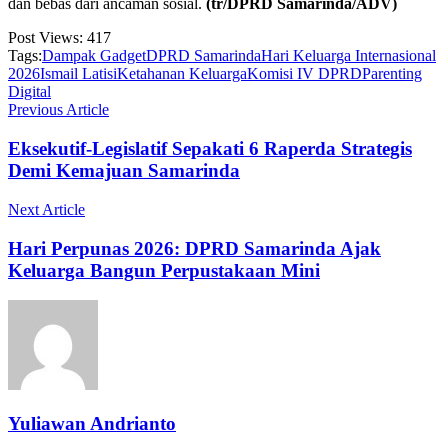
dan bebas dari ancaman sosial.
(tr/DPRD Samarinda/ADV)
Post Views:
417
Tags:
Dampak Gadget
DPRD Samarinda
Hari Keluarga Internasional
2026
Ismail Latisi
Ketahanan Keluarga
Komisi IV DPRD
Parenting
Digital
Previous Article
Eksekutif-Legislatif Sepakati 6 Raperda Strategis
Demi Kemajuan Samarinda
Next Article
Hari Perpunas 2026: DPRD Samarinda Ajak
Keluarga Bangun Perpustakaan Mini
Yuliawan Andrianto