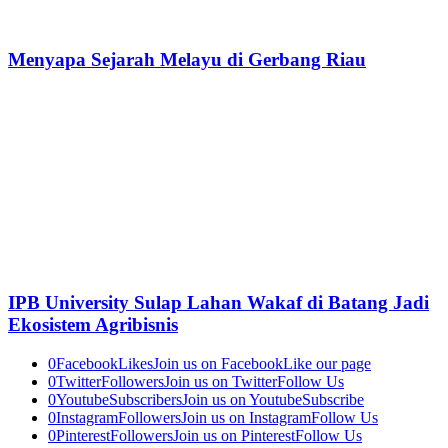
Menyapa Sejarah Melayu di Gerbang Riau
IPB University Sulap Lahan Wakaf di Batang Jadi
Ekosistem Agribisnis
0
Facebook
Likes
Join us on Facebook
Like our page
0
Twitter
Followers
Join us on Twitter
Follow Us
0
Youtube
Subscribers
Join us on Youtube
Subscribe
0
Instagram
Followers
Join us on Instagram
Follow Us
0
Pinterest
Followers
Join us on Pinterest
Follow Us