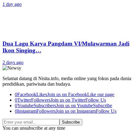
1 day ago
Dua Lagu Karya Pangdam VI/Mulawarman Jadi
Ikon Singing…
2 days ago
Selamat datang di Nisita.info, media online yang fokus pada dunia
pendidikan, pariwisata dan budaya.
0
Facebook
Likes
Join us on Facebook
Like our page
0
Twitter
Followers
Join us on Twitter
Follow Us
0
Youtube
Subscribers
Join us on Youtube
Subscribe
0
Instagram
Followers
Join us on Instagram
Follow Us
Subscribe
You can unsubscribe at any time