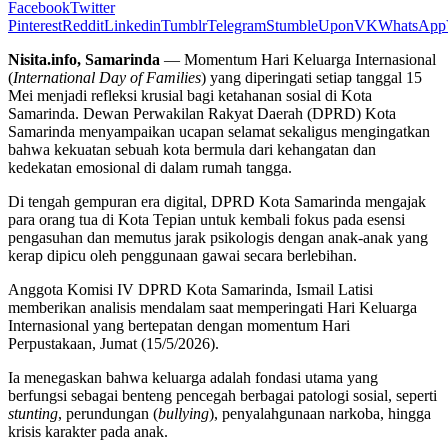
Facebook
Twitter
Pinterest
Reddit
Linkedin
Tumblr
Telegram
StumbleUpon
VK
WhatsApp
Nisita.info, Samarinda
— Momentum Hari Keluarga Internasional
(
International Day of Families
) yang diperingati setiap tanggal 15
Mei menjadi refleksi krusial bagi ketahanan sosial di Kota
Samarinda. Dewan Perwakilan Rakyat Daerah (DPRD) Kota
Samarinda menyampaikan ucapan selamat sekaligus mengingatkan
bahwa kekuatan sebuah kota bermula dari kehangatan dan
kedekatan emosional di dalam rumah tangga.
Di tengah gempuran era digital, DPRD Kota Samarinda mengajak
para orang tua di Kota Tepian untuk kembali fokus pada esensi
pengasuhan dan memutus jarak psikologis dengan anak-anak yang
kerap dipicu oleh penggunaan gawai secara berlebihan.
Anggota Komisi IV DPRD Kota Samarinda, Ismail Latisi
memberikan analisis mendalam saat memperingati Hari Keluarga
Internasional yang bertepatan dengan momentum Hari
Perpustakaan, Jumat (15/5/2026).
Ia menegaskan bahwa keluarga adalah fondasi utama yang
berfungsi sebagai benteng pencegah berbagai patologi sosial, seperti
stunting
, perundungan (
bullying
), penyalahgunaan narkoba, hingga
krisis karakter pada anak.