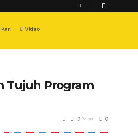
ikan
Video
an Tujuh Program
0
0
Points