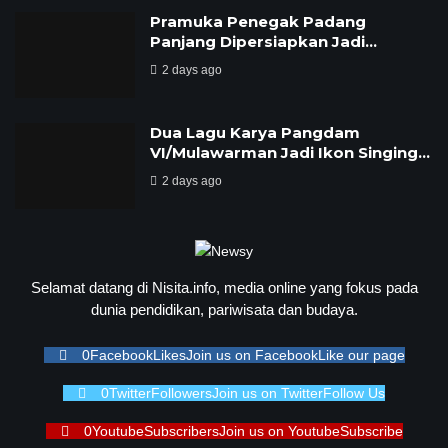
Pramuka Penegak Padang
Panjang Dipersiapkan Jadi…
2 days ago
Dua Lagu Karya Pangdam
VI/Mulawarman Jadi Ikon Singing…
2 days ago
Selamat datang di Nisita.info, media online yang fokus pada
dunia pendidikan, pariwisata dan budaya.
0
Facebook
Likes
Join us on Facebook
Like our page
0
Twitter
Followers
Join us on Twitter
Follow Us
0
Youtube
Subscribers
Join us on Youtube
Subscribe