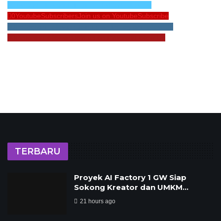
0
Twitter
Followers
Join us on Twitter
Follow Us
0
Youtube
Subscribers
Join us on Youtube
Subscribe
0
Instagram
Followers
Join us on Instagram
Follow Us
0
Pinterest
Followers
Join us on Pinterest
Follow Us
TERBARU
Proyek AI Factory 1 GW Siap
Sokong Kreator dan UMKM…
21 hours ago