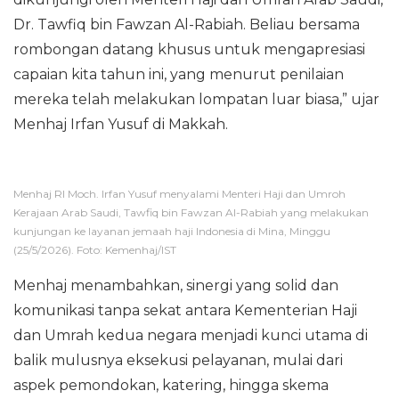
Dr. Tawfiq bin Fawzan Al-Rabiah. Beliau bersama
rombongan datang khusus untuk mengapresiasi
capaian kita tahun ini, yang menurut penilaian
mereka telah melakukan lompatan luar biasa,” ujar
Menhaj Irfan Yusuf di Makkah.
Menhaj RI Moch. Irfan Yusuf menyalami Menteri Haji dan Umroh
Kerajaan Arab Saudi, Tawfiq bin Fawzan Al-Rabiah yang melakukan
kunjungan ke layanan jemaah haji Indonesia di Mina, Minggu
(25/5/2026). Foto: Kemenhaj/IST
Menhaj menambahkan, sinergi yang solid dan
komunikasi tanpa sekat antara Kementerian Haji
dan Umrah kedua negara menjadi kunci utama di
balik mulusnya eksekusi pelayanan, mulai dari
aspek pemondokan, katering, hingga skema