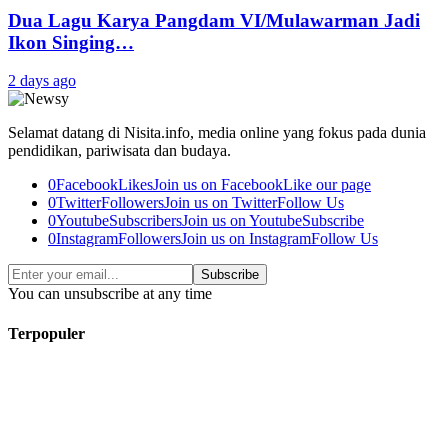
Dua Lagu Karya Pangdam VI/Mulawarman Jadi
Ikon Singing…
2 days ago
Selamat datang di Nisita.info, media online yang fokus pada dunia
pendidikan, pariwisata dan budaya.
0
Facebook
Likes
Join us on Facebook
Like our page
0
Twitter
Followers
Join us on Twitter
Follow Us
0
Youtube
Subscribers
Join us on Youtube
Subscribe
0
Instagram
Followers
Join us on Instagram
Follow Us
Subscribe
You can unsubscribe at any time
Terpopuler