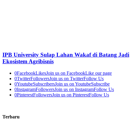
IPB University Sulap Lahan Wakaf di Batang Jadi
Ekosistem Agribisnis
0
Facebook
Likes
Join us on Facebook
Like our page
0
Twitter
Followers
Join us on Twitter
Follow Us
0
Youtube
Subscribers
Join us on Youtube
Subscribe
0
Instagram
Followers
Join us on Instagram
Follow Us
0
Pinterest
Followers
Join us on Pinterest
Follow Us
Terbaru