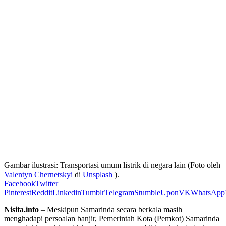
Gambar ilustrasi: Transportasi umum listrik di negara lain (Foto oleh
Valentyn Chernetskyi
di
Unsplash
).
Facebook
Twitter
Pinterest
Reddit
Linkedin
Tumblr
Telegram
StumbleUpon
VK
WhatsApp
Nisita.info
– Meskipun Samarinda secara berkala masih
menghadapi persoalan banjir, Pemerintah Kota (Pemkot) Samarinda