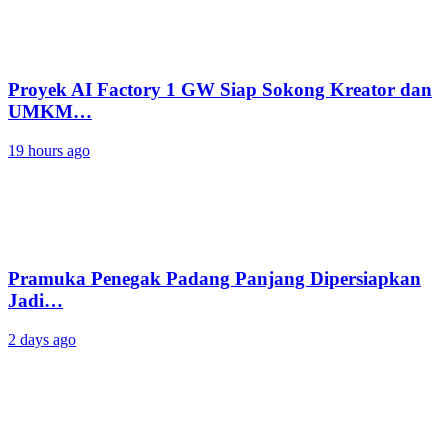
Proyek AI Factory 1 GW Siap Sokong Kreator dan
UMKM…
19 hours ago
Pramuka Penegak Padang Panjang Dipersiapkan
Jadi…
2 days ago