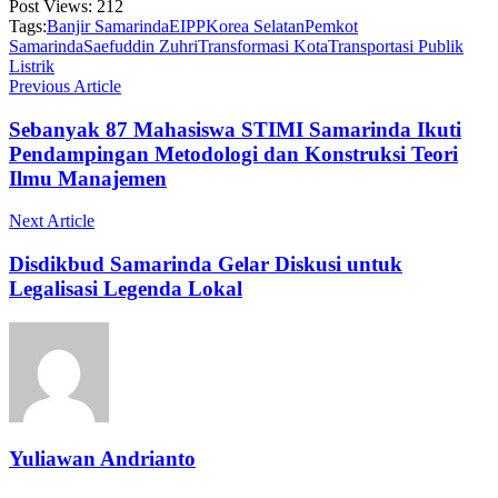
Post Views:
212
Tags:
Banjir Samarinda
EIPP
Korea Selatan
Pemkot
Samarinda
Saefuddin Zuhri
Transformasi Kota
Transportasi Publik
Listrik
Previous Article
Sebanyak 87 Mahasiswa STIMI Samarinda Ikuti
Pendampingan Metodologi dan Konstruksi Teori
Ilmu Manajemen
Next Article
Disdikbud Samarinda Gelar Diskusi untuk
Legalisasi Legenda Lokal
Yuliawan Andrianto