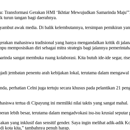
 Transformasi Gerakan HMI ‘Ikhtiar Mewujudkan Samarinda Maju'”. S
k turun tangan bagi daerahnya.
yambut awak media. Di balik kelembutannya, tersimpan pemikiran yan
rakan mahasiswa tradisional yang hanya mengandalkan kritik di jalana
pu memposisikan diri sebagai mitra strategis bagi jalannya pemerintah
inda sangat membuka ruang kolaborasi. Kita butuh ide-ide segar, ri
menjadi jembatan penentu arah kebijakan lokal, terutama dalam mengaw
inda, perhatian Celni juga tertuju secara khusus pada pelantikan 21 
asiswa tertua di Cipayung ini memiliki nilai taktis yang sangat mahal.
eran lebih besar, terutama dalam mengadvokasi isu-isu krusial seputa
akan yang inklusif dan sensitif gender. Saya ingin melihat adik-adik K
di kota kita,” tambahnya penuh harap.