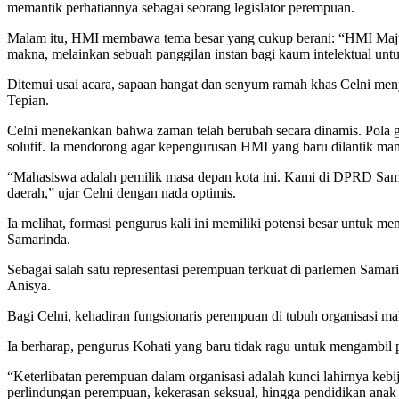
memantik perhatiannya sebagai seorang legislator perempuan.
Malam itu, HMI membawa tema besar yang cukup berani: “HMI Maju:
makna, melainkan sebuah panggilan instan bagi kaum intelektual untu
Ditemui usai acara, sapaan hangat dan senyum ramah khas Celni men
Tepian.
Celni menekankan bahwa zaman telah berubah secara dinamis. Pola ge
solutif. Ia mendorong agar kepengurusan HMI yang baru dilantik mam
“Mahasiswa adalah pemilik masa depan kota ini. Kami di DPRD Samar
daerah,” ujar Celni dengan nada optimis.
Ia melihat, formasi pengurus kali ini memiliki potensi besar untuk 
Samarinda.
Sebagai salah satu representasi perempuan terkuat di parlemen Samar
Anisya.
Bagi Celni, kehadiran fungsionaris perempuan di tubuh organisasi mah
Ia berharap, pengurus Kohati yang baru tidak ragu untuk mengambil p
“Keterlibatan perempuan dalam organisasi adalah kunci lahirnya kebij
perlindungan perempuan, kekerasan seksual, hingga pendidikan anak 