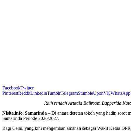
Facebook
Twitter
Pinterest
Reddit
Linkedin
Tumblr
Telegram
StumbleUpon
VK
WhatsApp
Riuh rendah Arutala Ballroom Bapperida Kota
Nisita.info, Samarinda
– Di antara deretan tokoh yang hadir, soro
Samarinda Periode 2026/2027.
Bagi Celni, yang kini mengemban amanah sebagai Wakil Ketua DPRD 