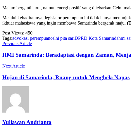
Malam berganti larut, namun energi positif yang ditebarkan Celni mal
Melalui kehadirannya, legislator perempuan ini tidak hanya menunj
ikhtiar mahasiswa yang ingin membawa Samarinda bergerak maju.
(
Post Views:
450
Tags:
advokasi perempuan
celni pita sari
DPRD Kota Samarinda
hmi sa
Previous Article
HMI Samarinda: Beradaptasi dengan Zaman, Menja
Next Article
Hujan di Samarinda, Ruang untuk Menghela Napas
Yuliawan Andrianto