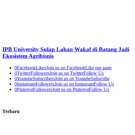
IPB University Sulap Lahan Wakaf di Batang Jadi
Ekosistem Agribisnis
0
Facebook
Likes
Join us on Facebook
Like our page
0
Twitter
Followers
Join us on Twitter
Follow Us
0
Youtube
Subscribers
Join us on Youtube
Subscribe
0
Instagram
Followers
Join us on Instagram
Follow Us
0
Pinterest
Followers
Join us on Pinterest
Follow Us
Terbaru