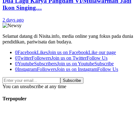
Dua Lagu Karya Pangdam VI/Mulawarman Jadi
Ikon Singing…
2 days ago
Selamat datang di Nisita.info, media online yang fokus pada dunia
pendidikan, pariwisata dan budaya.
0
Facebook
Likes
Join us on Facebook
Like our page
0
Twitter
Followers
Join us on Twitter
Follow Us
0
Youtube
Subscribers
Join us on Youtube
Subscribe
0
Instagram
Followers
Join us on Instagram
Follow Us
Subscribe
You can unsubscribe at any time
Terpopuler