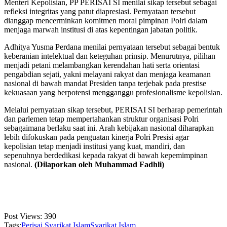
Menteri Kepolisian, PP PERISAI SI menilai sikap tersebut sebagai
refleksi integritas yang patut diapresiasi. Pernyataan tersebut
dianggap mencerminkan komitmen moral pimpinan Polri dalam
menjaga marwah institusi di atas kepentingan jabatan politik.
Adhitya Yusma Perdana menilai pernyataan tersebut sebagai bentuk
keberanian intelektual dan keteguhan prinsip. Menurutnya, pilihan
menjadi petani melambangkan kerendahan hati serta orientasi
pengabdian sejati, yakni melayani rakyat dan menjaga keamanan
nasional di bawah mandat Presiden tanpa terjebak pada prestise
kekuasaan yang berpotensi mengganggu profesionalisme kepolisian.
Melalui pernyataan sikap tersebut, PERISAI SI berharap pemerintah
dan parlemen tetap mempertahankan struktur organisasi Polri
sebagaimana berlaku saat ini. Arah kebijakan nasional diharapkan
lebih difokuskan pada penguatan kinerja Polri Presisi agar
kepolisian tetap menjadi institusi yang kuat, mandiri, dan
sepenuhnya berdedikasi kepada rakyat di bawah kepemimpinan
nasional.
(Dilaporkan oleh Muhammad Fadhli)
Post Views:
390
Tags:
Perisai Syarikat Islam
Syarikat Islam