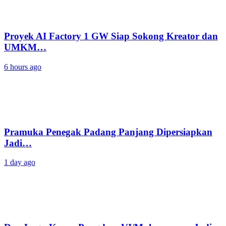
Proyek AI Factory 1 GW Siap Sokong Kreator dan
UMKM…
6 hours ago
Pramuka Penegak Padang Panjang Dipersiapkan
Jadi…
1 day ago