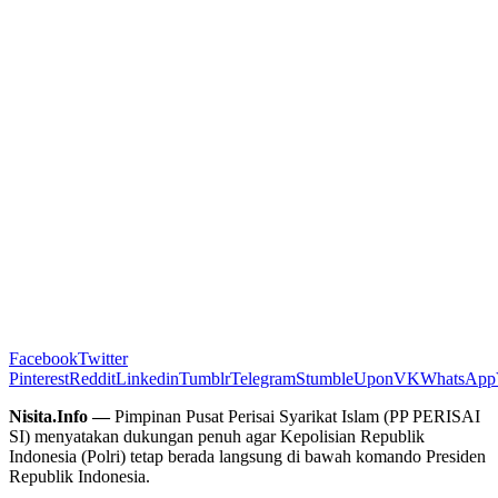
Facebook
Twitter
Pinterest
Reddit
Linkedin
Tumblr
Telegram
StumbleUpon
VK
WhatsApp
Nisita.Info —
Pimpinan Pusat Perisai Syarikat Islam (PP PERISAI
SI) menyatakan dukungan penuh agar Kepolisian Republik
Indonesia (Polri) tetap berada langsung di bawah komando Presiden
Republik Indonesia.