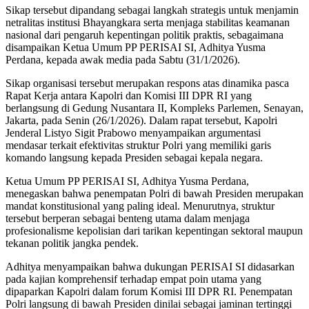
Sikap tersebut dipandang sebagai langkah strategis untuk menjamin
netralitas institusi Bhayangkara serta menjaga stabilitas keamanan
nasional dari pengaruh kepentingan politik praktis, sebagaimana
disampaikan Ketua Umum PP PERISAI SI, Adhitya Yusma
Perdana, kepada awak media pada Sabtu (31/1/2026).
Sikap organisasi tersebut merupakan respons atas dinamika pasca
Rapat Kerja antara Kapolri dan Komisi III DPR RI yang
berlangsung di Gedung Nusantara II, Kompleks Parlemen, Senayan,
Jakarta, pada Senin (26/1/2026). Dalam rapat tersebut, Kapolri
Jenderal Listyo Sigit Prabowo menyampaikan argumentasi
mendasar terkait efektivitas struktur Polri yang memiliki garis
komando langsung kepada Presiden sebagai kepala negara.
Ketua Umum PP PERISAI SI, Adhitya Yusma Perdana,
menegaskan bahwa penempatan Polri di bawah Presiden merupakan
mandat konstitusional yang paling ideal. Menurutnya, struktur
tersebut berperan sebagai benteng utama dalam menjaga
profesionalisme kepolisian dari tarikan kepentingan sektoral maupun
tekanan politik jangka pendek.
Adhitya menyampaikan bahwa dukungan PERISAI SI didasarkan
pada kajian komprehensif terhadap empat poin utama yang
dipaparkan Kapolri dalam forum Komisi III DPR RI. Penempatan
Polri langsung di bawah Presiden dinilai sebagai jaminan tertinggi